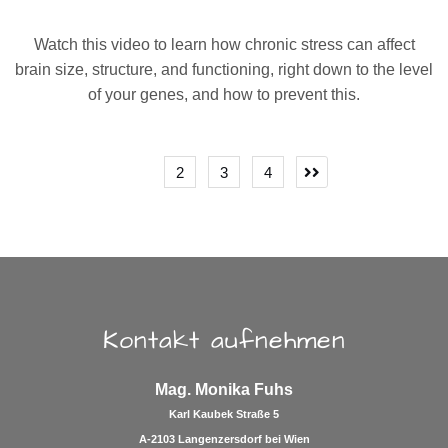
Watch this video to learn how chronic stress can affect
brain size, structure, and functioning, right down to the level
of your genes, and how to prevent this.
Seitennummerierung
1
2
3
4
der
Beiträge
Kontakt aufnehmen
Mag. Monika Fuhs
Karl Kaubek Straße 5
A-2103 Langenzersdorf bei Wien