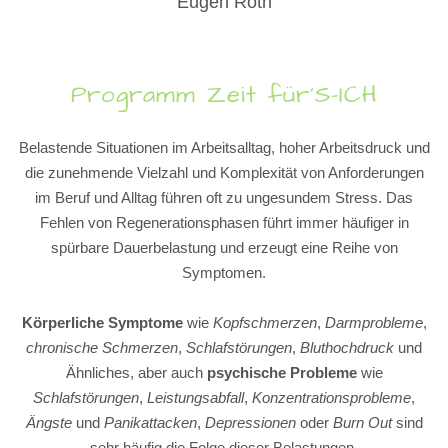
Eugen Roth
Programm Zeit für’S-ICH
Belastende Situationen im Arbeitsalltag, hoher Arbeitsdruck und
die zunehmende Vielzahl und Komplexität von Anforderungen
im Beruf und Alltag führen oft zu ungesundem Stress. Das
Fehlen von Regenerationsphasen führt immer häufiger in
spürbare Dauerbelastung und erzeugt eine Reihe von
Symptomen.
Körperliche Symptome
wie
Kopfschmerzen
,
Darmprobleme
,
chronische Schmerzen
,
Schlafstörungen
,
Bluthochdruck
und
Ähnliches, aber auch
psychische Probleme
wie
Schlafstörungen
,
Leistungsabfall
,
Konzentrationsprobleme
,
Ängste
und
Panikattacken
,
Depressionen
oder
Burn Out
sind
sehr häufig die Folge dieser Belastungen.