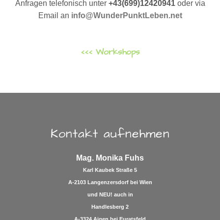
Anfragen telefonisch unter
+43(699)12420941
oder via
Email an
info@WunderPunktLeben.net
<<< Workshops
Kontakt aufnehmen
Mag. Monika Fuhs
Karl Kaubek Straße 5
A-2103 Langenzersdorf bei Wien
und
NEU!
auch in
Handlesberg 2
A-3324 Aigen bei Euratsfeld